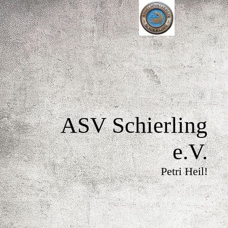
ASV Schierling
e.V.
Petri Heil!